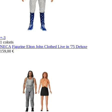
+-3
1 coloris
NECA
Figurine Elton John Clothed Live in '75 Deluxe
159,00 €