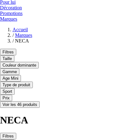
Pour lui
Décoration
Promotions
Marques
Accueil
/
Marques
/
NECA
Filtres
Taille
Couleur dominante
Gamme
Age Mini
Type de produit
Sport
Prix
Voir les 46 produits
NECA
Filtres