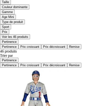
Taille
Couleur dominante
Gamme
Age Mini
Type de produit
Sport
Prix
Voir les 46 produits
Pertinence
Pertinence
Prix croissant
Prix décroissant
Remise
46 produits
Trier par
Pertinence
Pertinence
Prix croissant
Prix décroissant
Remise