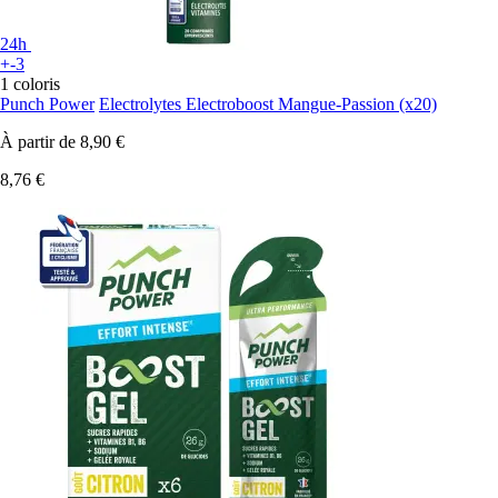
24h
+-3
1 coloris
Punch Power
Electrolytes Electroboost Mangue-Passion (x20)
À partir de
8,90 €
8,76 €