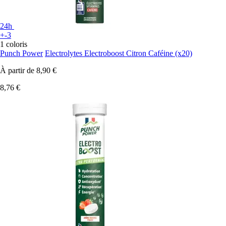
24h
+-3
1 coloris
Punch Power
Electrolytes Electroboost Citron Caféine (x20)
À partir de
8,90 €
8,76 €