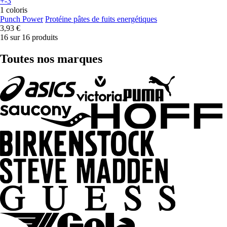
+-3
1 coloris
Punch Power
Protéine pâtes de fuits energétiques
3,93 €
16 sur 16 produits
Toutes nos marques