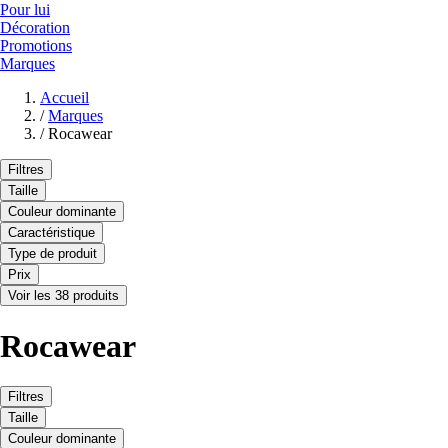
Pour lui
Décoration
Promotions
Marques
Accueil
/
Marques
/
Rocawear
Filtres
Taille
Couleur dominante
Caractéristique
Type de produit
Prix
Voir les 38 produits
Rocawear
Filtres
Taille
Couleur dominante