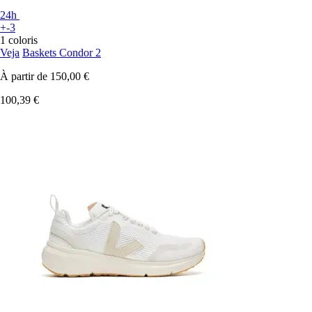
24h
+-3
1 coloris
Veja
Baskets Condor 2
À partir de
150,00 €
100,39 €