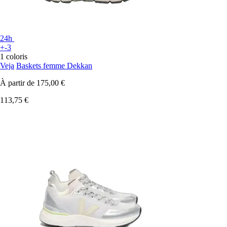
24h
+-3
1 coloris
Veja
Baskets femme Dekkan
À partir de
175,00 €
113,75 €