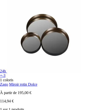
24h
+-3
1 coloris
Zago
Miroir rotin Dolce
À partir de
195,00 €
114,94 €
1 sur 1 produits