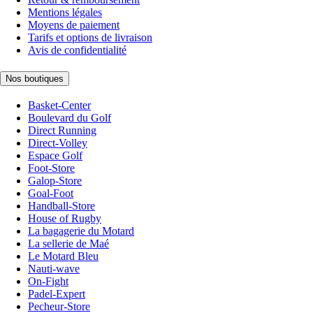
Mentions légales
Moyens de paiement
Tarifs et options de livraison
Avis de confidentialité
Nos boutiques
Basket-Center
Boulevard du Golf
Direct Running
Direct-Volley
Espace Golf
Foot-Store
Galop-Store
Goal-Foot
Handball-Store
House of Rugby
La bagagerie du Motard
La sellerie de Maé
Le Motard Bleu
Nauti-wave
On-Fight
Padel-Expert
Pecheur-Store