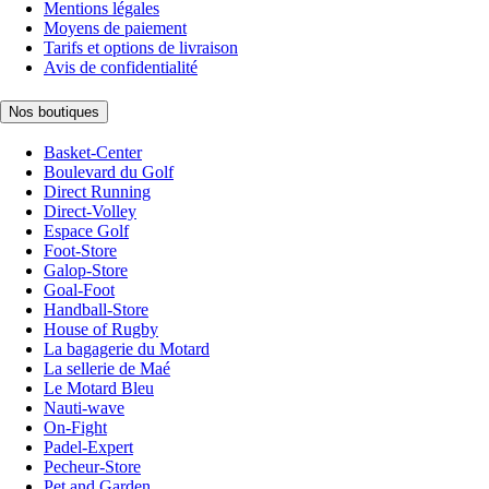
Mentions légales
Moyens de paiement
Tarifs et options de livraison
Avis de confidentialité
Nos boutiques
Basket-Center
Boulevard du Golf
Direct Running
Direct-Volley
Espace Golf
Foot-Store
Galop-Store
Goal-Foot
Handball-Store
House of Rugby
La bagagerie du Motard
La sellerie de Maé
Le Motard Bleu
Nauti-wave
On-Fight
Padel-Expert
Pecheur-Store
Pet and Garden