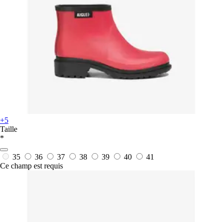
+5
Taille
*
35
36
37
38
39
40
41
Ce champ est requis