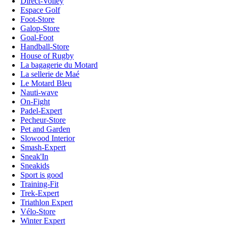
Direct-Volley
Espace Golf
Foot-Store
Galop-Store
Goal-Foot
Handball-Store
House of Rugby
La bagagerie du Motard
La sellerie de Maé
Le Motard Bleu
Nauti-wave
On-Fight
Padel-Expert
Pecheur-Store
Pet and Garden
Slowood Interior
Smash-Expert
Sneak'In
Sneakids
Sport is good
Training-Fit
Trek-Expert
Triathlon Expert
Vélo-Store
Winter Expert