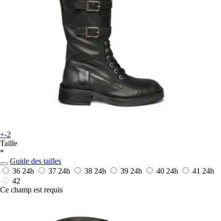
+-2
Taille
*
Guide des tailles
36
24h
37
24h
38
24h
39
24h
40
24h
41
24h
42
Ce champ est requis