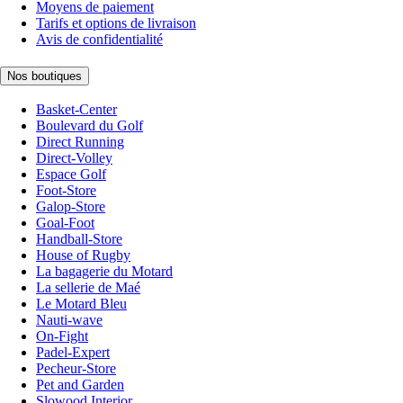
Moyens de paiement
Tarifs et options de livraison
Avis de confidentialité
Nos boutiques
Basket-Center
Boulevard du Golf
Direct Running
Direct-Volley
Espace Golf
Foot-Store
Galop-Store
Goal-Foot
Handball-Store
House of Rugby
La bagagerie du Motard
La sellerie de Maé
Le Motard Bleu
Nauti-wave
On-Fight
Padel-Expert
Pecheur-Store
Pet and Garden
Slowood Interior