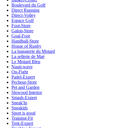
Boulevard du Golf
Direct Running
Direct-Volley
Espace Golf
Foot-Store
Galop-Store
Goal-Foot
Handball-Store
House of Rugby
La bagagerie du Motard
La sellerie de Maé
Le Motard Bleu
Nauti-wave
On-Fight
Padel-Expert
Pecheur-Store
Pet and Garden
Slowood Interior
Smash-Expert
Sneak'In
Sneakids
Sport is good
Training-Fit
Trek-Expert