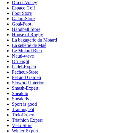
Direct-Volley
Espace Golf
Foot-Store
Galop-Store
Goal-Foot
Handball-Store
House of Rugby
La bagagerie du Motard
La sellerie de Maé
Le Motard Bleu
Nauti-wave
On-Fight
Padel-Expert
Pecheur-Store
Pet and Garden
Slowood Interior
Smash-Expert
Sneak'In
Sneakids
Sport is good
Training-Fit
Trek-Expert
Triathlon Expert
Vélo-Store
Winter Expert