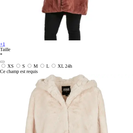
+1
Taille
*
XS
S
M
L
XL
24h
Ce champ est requis