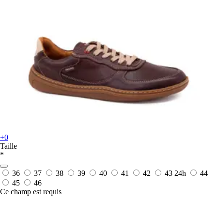
+0
Taille
*
36
37
38
39
40
41
42
43
24h
44
45
46
Ce champ est requis