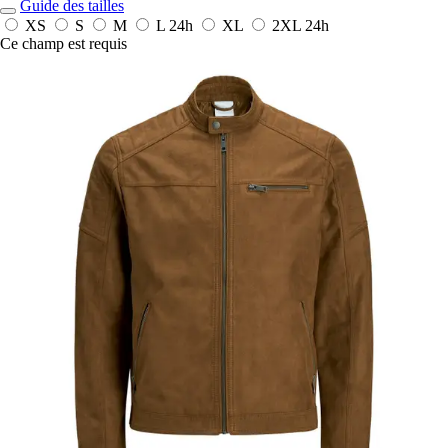
Guide des tailles
XS
S
M
L
24h
XL
2XL
24h
Ce champ est requis