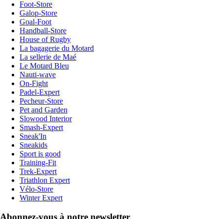
Foot-Store
Galop-Store
Goal-Foot
Handball-Store
House of Rugby
La bagagerie du Motard
La sellerie de Maé
Le Motard Bleu
Nauti-wave
On-Fight
Padel-Expert
Pecheur-Store
Pet and Garden
Slowood Interior
Smash-Expert
Sneak'In
Sneakids
Sport is good
Training-Fit
Trek-Expert
Triathlon Expert
Vélo-Store
Winter Expert
Abonnez-vous à notre newsletter