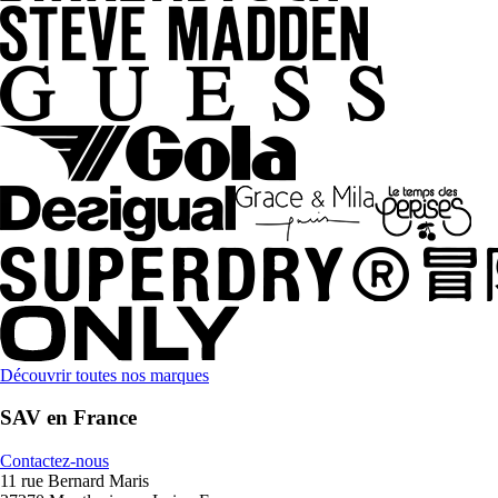
Découvrir toutes nos marques
SAV en France
Contactez-nous
11 rue Bernard Maris