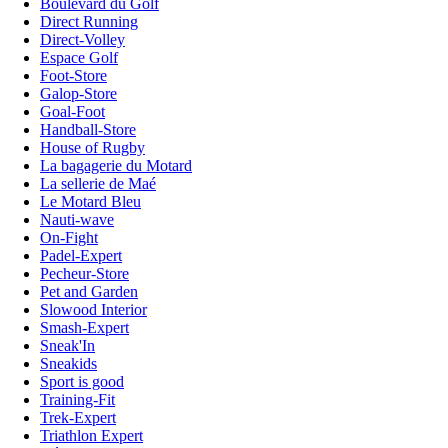
Boulevard du Golf
Direct Running
Direct-Volley
Espace Golf
Foot-Store
Galop-Store
Goal-Foot
Handball-Store
House of Rugby
La bagagerie du Motard
La sellerie de Maé
Le Motard Bleu
Nauti-wave
On-Fight
Padel-Expert
Pecheur-Store
Pet and Garden
Slowood Interior
Smash-Expert
Sneak'In
Sneakids
Sport is good
Training-Fit
Trek-Expert
Triathlon Expert