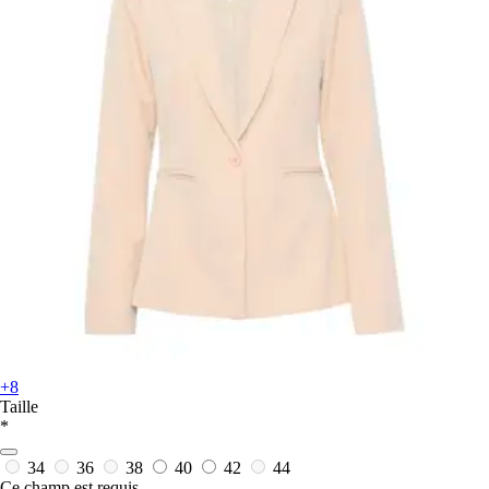
+8
Taille
*
34
36
38
40
42
44
Ce champ est requis