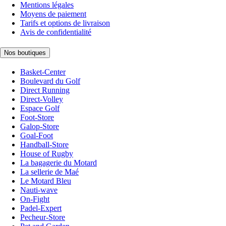
Mentions légales
Moyens de paiement
Tarifs et options de livraison
Avis de confidentialité
Nos boutiques
Basket-Center
Boulevard du Golf
Direct Running
Direct-Volley
Espace Golf
Foot-Store
Galop-Store
Goal-Foot
Handball-Store
House of Rugby
La bagagerie du Motard
La sellerie de Maé
Le Motard Bleu
Nauti-wave
On-Fight
Padel-Expert
Pecheur-Store