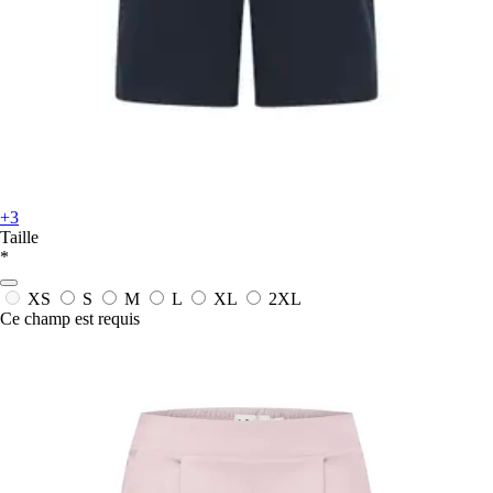
+3
Taille
*
XS
S
M
L
XL
2XL
Ce champ est requis