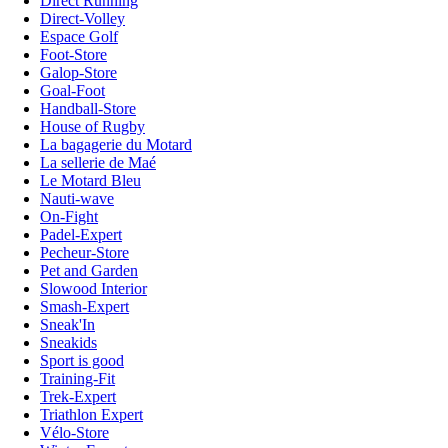
Direct Running
Direct-Volley
Espace Golf
Foot-Store
Galop-Store
Goal-Foot
Handball-Store
House of Rugby
La bagagerie du Motard
La sellerie de Maé
Le Motard Bleu
Nauti-wave
On-Fight
Padel-Expert
Pecheur-Store
Pet and Garden
Slowood Interior
Smash-Expert
Sneak'In
Sneakids
Sport is good
Training-Fit
Trek-Expert
Triathlon Expert
Vélo-Store