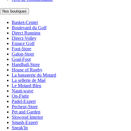
Nos boutiques
Basket-Center
Boulevard du Golf
Direct Running
Direct-Volley
Espace Golf
Foot-Store
Galop-Store
Goal-Foot
Handball-Store
House of Rugby
La bagagerie du Motard
La sellerie de Maé
Le Motard Bleu
Nauti-wave
On-Fight
Padel-Expert
Pecheur-Store
Pet and Garden
Slowood Interior
Smash-Expert
Sneak'In