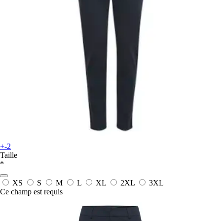
+-2
Taille
*
XS
S
M
L
XL
2XL
3XL
Ce champ est requis