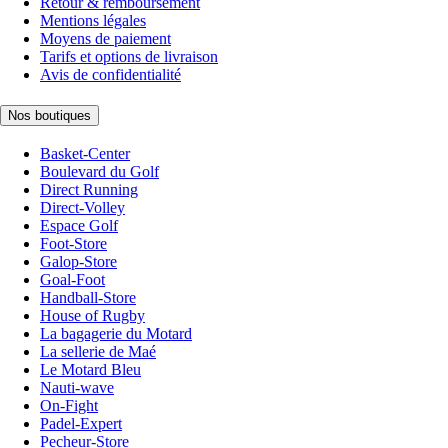
Retour & remboursement
Mentions légales
Moyens de paiement
Tarifs et options de livraison
Avis de confidentialité
Nos boutiques
Basket-Center
Boulevard du Golf
Direct Running
Direct-Volley
Espace Golf
Foot-Store
Galop-Store
Goal-Foot
Handball-Store
House of Rugby
La bagagerie du Motard
La sellerie de Maé
Le Motard Bleu
Nauti-wave
On-Fight
Padel-Expert
Pecheur-Store