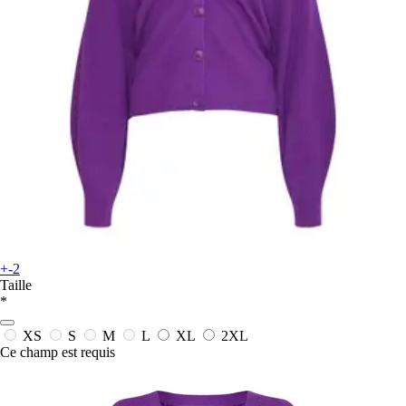
+-2
Taille
*
XS
S
M
L
XL
2XL
Ce champ est requis