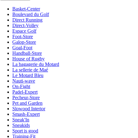
Basket-Center
Boulevard du Golf
Direct Running
Direct-Volley
Espace Golf
Foot-Store
Galop-Store
Goal-Foot
Handball-Store
House of Rugby
La bagagerie du Motard
La sellerie de Maé
Le Motard Bleu
Nauti-wave
On-Fight
Padel-Expert
Pecheur-Store
Pet and Garden
Slowood Interior
Smash-Expert
Sneak'In
Sneakids
Sport is good
Training-Fit