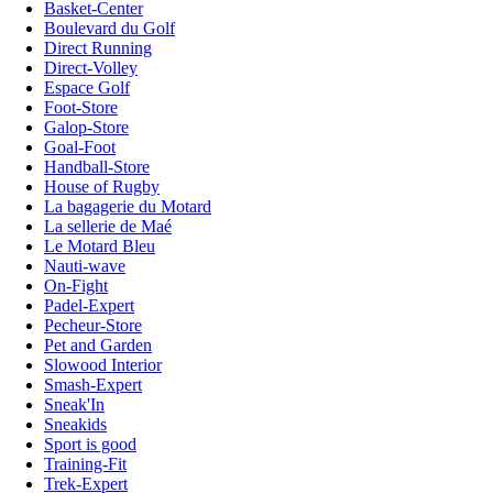
Basket-Center
Boulevard du Golf
Direct Running
Direct-Volley
Espace Golf
Foot-Store
Galop-Store
Goal-Foot
Handball-Store
House of Rugby
La bagagerie du Motard
La sellerie de Maé
Le Motard Bleu
Nauti-wave
On-Fight
Padel-Expert
Pecheur-Store
Pet and Garden
Slowood Interior
Smash-Expert
Sneak'In
Sneakids
Sport is good
Training-Fit
Trek-Expert