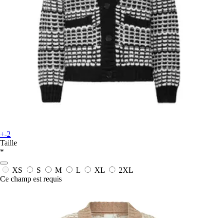
+-2
Taille
*
XS
S
M
L
XL
2XL
Ce champ est requis