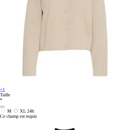
+1
Taille
*
M
XL
24h
Ce champ est requis