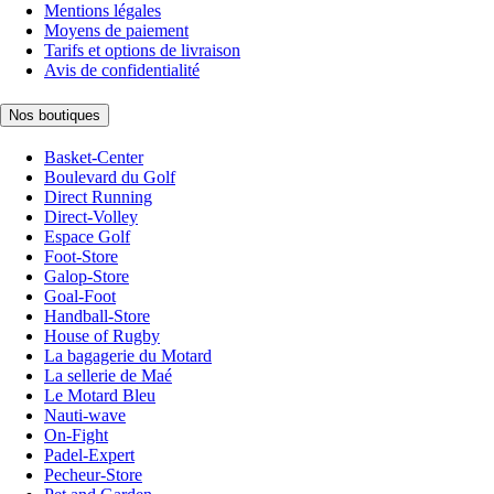
Mentions légales
Moyens de paiement
Tarifs et options de livraison
Avis de confidentialité
Nos boutiques
Basket-Center
Boulevard du Golf
Direct Running
Direct-Volley
Espace Golf
Foot-Store
Galop-Store
Goal-Foot
Handball-Store
House of Rugby
La bagagerie du Motard
La sellerie de Maé
Le Motard Bleu
Nauti-wave
On-Fight
Padel-Expert
Pecheur-Store