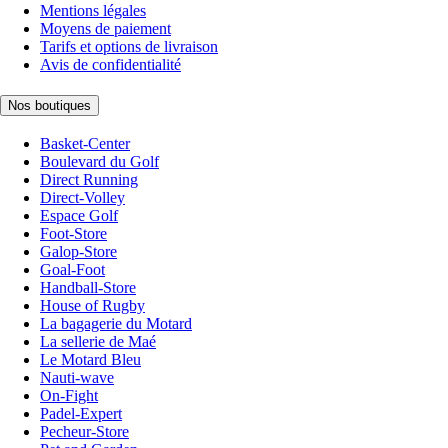
Mentions légales
Moyens de paiement
Tarifs et options de livraison
Avis de confidentialité
Nos boutiques
Basket-Center
Boulevard du Golf
Direct Running
Direct-Volley
Espace Golf
Foot-Store
Galop-Store
Goal-Foot
Handball-Store
House of Rugby
La bagagerie du Motard
La sellerie de Maé
Le Motard Bleu
Nauti-wave
On-Fight
Padel-Expert
Pecheur-Store