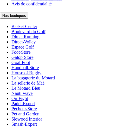
Avis de confidentialité
Nos boutiques
Basket-Center
Boulevard du Golf
Direct Running
Direct-Volley
Espace Golf
Foot-Store
Galop-Store
Goal-Foot
Handball-Store
House of Rugby
La bagagerie du Motard
La sellerie de Maé
Le Motard Bleu
Nauti-wave
On-Fight
Padel-Expert
Pecheur-Store
Pet and Garden
Slowood Interior
Smash-Expert