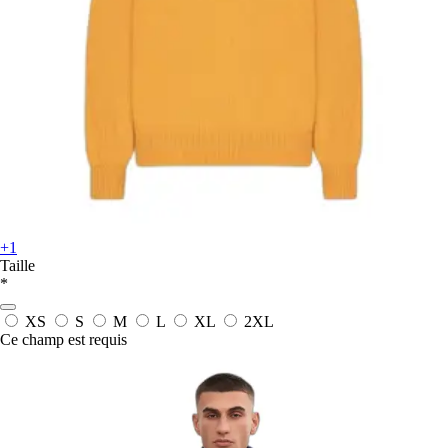
+1
Taille
*
XS
S
M
L
XL
2XL
Ce champ est requis