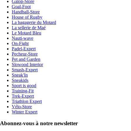
Galop-Store
Goal-Foot
Handball-Store
House of Rugby
La bagagerie du Motard
La sellerie de Maé
Le Motard Bleu
Nauti-wave
On-Fight
Padel-Expert
Pecheur-Store
Pet and Garden
Slowood Interior
Smash-Expert
Sneak'In
Sneakids
Sport is good
Training-Fit
Trek-Expert
Triathlon Expert
Vélo-Store
Winter Expert
Abonnez-vous à notre newsletter