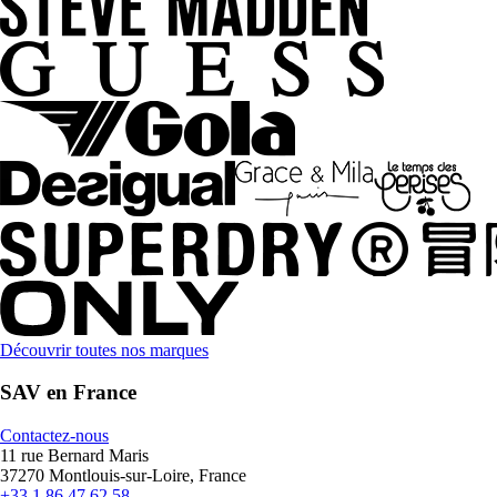
Découvrir toutes nos marques
SAV en France
Contactez-nous
11 rue Bernard Maris
37270 Montlouis-sur-Loire, France
+33 1 86 47 62 58