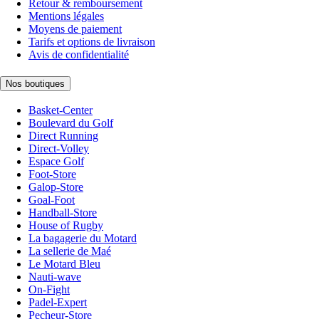
Retour & remboursement
Mentions légales
Moyens de paiement
Tarifs et options de livraison
Avis de confidentialité
Nos boutiques
Basket-Center
Boulevard du Golf
Direct Running
Direct-Volley
Espace Golf
Foot-Store
Galop-Store
Goal-Foot
Handball-Store
House of Rugby
La bagagerie du Motard
La sellerie de Maé
Le Motard Bleu
Nauti-wave
On-Fight
Padel-Expert
Pecheur-Store