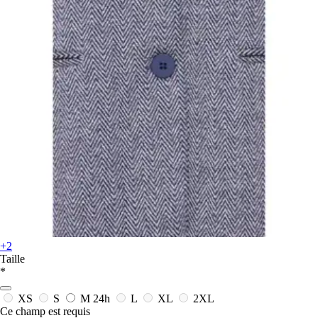
+2
Taille
*
XS
S
M
24h
L
XL
2XL
Ce champ est requis