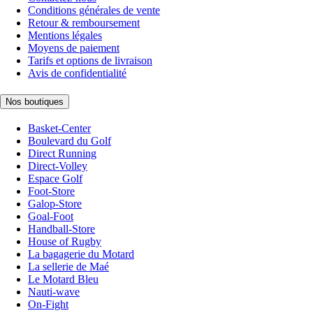
Conditions générales de vente
Retour & remboursement
Mentions légales
Moyens de paiement
Tarifs et options de livraison
Avis de confidentialité
Nos boutiques
Basket-Center
Boulevard du Golf
Direct Running
Direct-Volley
Espace Golf
Foot-Store
Galop-Store
Goal-Foot
Handball-Store
House of Rugby
La bagagerie du Motard
La sellerie de Maé
Le Motard Bleu
Nauti-wave
On-Fight