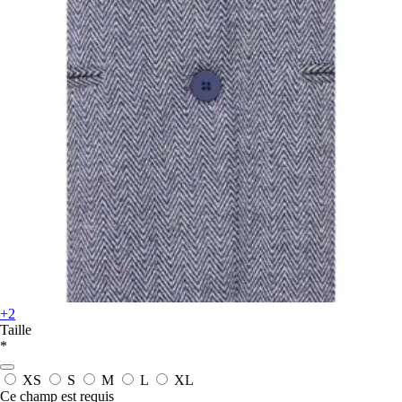
+2
Taille
*
XS
S
M
L
XL
Ce champ est requis